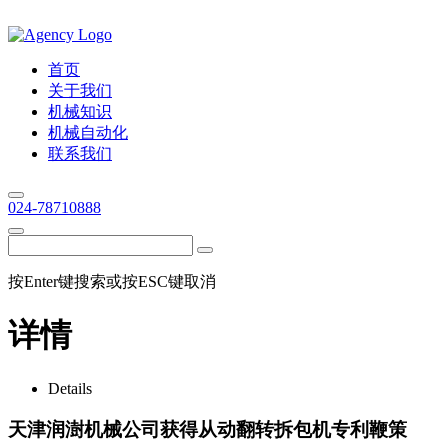
首页
关于我们
机械知识
机械自动化
联系我们
024-78710888
按Enter键搜索或按ESC键取消
详情
Details
天津润澍机械公司获得从动翻转拆包机专利鞭策