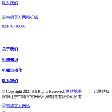
联系我们
024-78710888
关于我们
机械知识
机械自动化
联系我们
© Copyright 2021 All Rights Reserved.
网站地图
此网站版
权归辽宁韦德官方网站机械制造有限公司所有