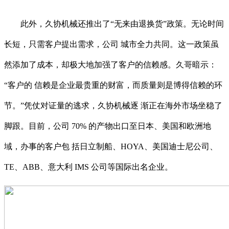
此外，久协机械还推出了“无来由退换货”政策。无论时间
长短，只需客户提出需求，公司 城市全力共同。这一政策虽
然添加了成本，却极大地加强了客户的信赖感。久哥暗示：
“客户的 信赖是企业最贵重的财富，而质量则是博得信赖的环
节。”凭仗对证量的逃求，久协机械逐 渐正在海外市场坐稳了
脚跟。目前，公司 70% 的产物出口至日本、美国和欧洲地
域，办事的客户包 括日立制船、HOYA、美国迪士尼公司、
TE、ABB、意大利 IMS 公司等国际出名企业。