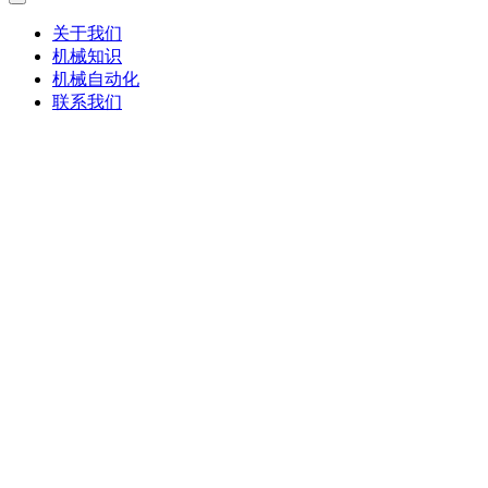
关于我们
机械知识
机械自动化
联系我们