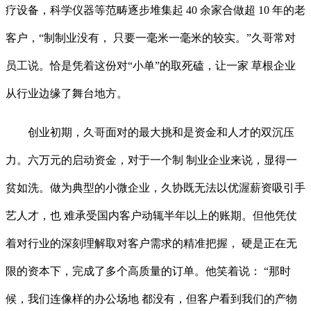
疗设备，科学仪器等范畴逐步堆集起 40 余家合做超 10 年的老
客户，“制制业没有， 只要一毫米一毫米的较实。”久哥常对
员工说。恰是凭着这份对“小单”的取死磕，让一家 草根企业
从行业边缘了舞台地方。
创业初期，久哥面对的最大挑和是资金和人才的双沉压
力。六万元的启动资金，对于一个制 制业企业来说，显得一
贫如洗。做为典型的小微企业，久协既无法以优渥薪资吸引手
艺人才，也 难承受国内客户动辄半年以上的账期。但他凭仗
着对行业的深刻理解取对客户需求的精准把握， 硬是正在无
限的资本下，完成了多个高质量的订单。他笑着说： “那时
候，我们连像样的办公场地 都没有，但客户看到我们的产物