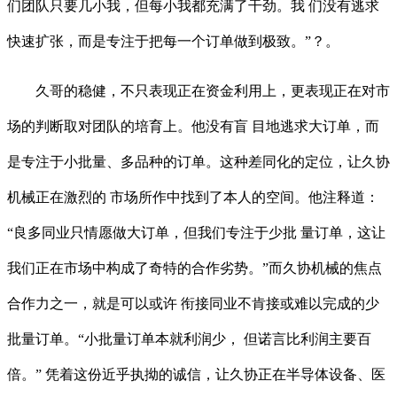
们团队只要几小我，但每小我都充满了干劲。我 们没有逃求
快速扩张，而是专注于把每一个订单做到极致。”？。
久哥的稳健，不只表现正在资金利用上，更表现正在对市
场的判断取对团队的培育上。他没有盲 目地逃求大订单，而
是专注于小批量、多品种的订单。这种差同化的定位，让久协
机械正在激烈的 市场所作中找到了本人的空间。他注释道：
“良多同业只情愿做大订单，但我们专注于少批 量订单，这让
我们正在市场中构成了奇特的合作劣势。”而久协机械的焦点
合作力之一，就是可以或许 衔接同业不肯接或难以完成的少
批量订单。“小批量订单本就利润少， 但诺言比利润主要百
倍。” 凭着这份近乎执拗的诚信，让久协正在半导体设备、医