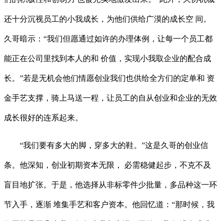
还十分沉视员工的小我成长，为他们供给广漠的成长空 间。
久哥暗示：“我们但愿通过如许的办理体例，让每一个员工都
能正在公司里找到本人的和 价值，实现小我取企业的配合成
长。”若是无机会他们情愿创业我们也供给全方们的定单和 资
金手艺支撑，骑上马送一程，让员工的自从创业和企业的无效
成长很好的连系起来。
“我们要有多大的脚，穿多大的鞋。”这是久哥的创业信
条。他深知，创业初期资本无限， 必需稳健起步，不克不及
盲目地扩张。于是，他选择从非标零件少批量，多品种这一环
节入手，逐渐 堆集手艺和客户资本。他回忆道：“那时候，我