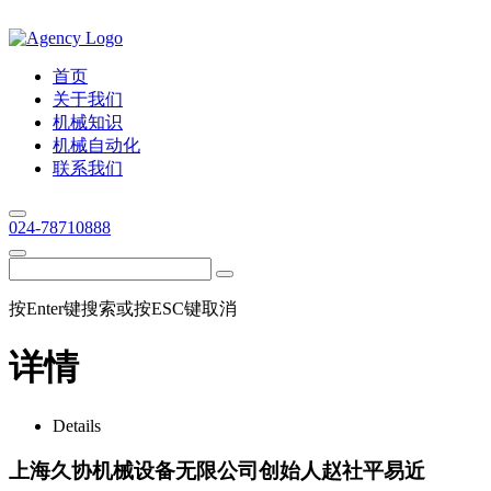
首页
关于我们
机械知识
机械自动化
联系我们
024-78710888
按Enter键搜索或按ESC键取消
详情
Details
上海久协机械设备无限公司创始人赵社平易近