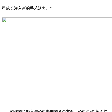
司成长注入新的手艺活力。”。
如许的也融入进公司办理的各个方面，公司名称“长久协